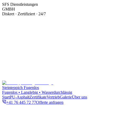
SFS Dienstleistungen
GMBH
Diskret · Zertifiziert · 24/7
Steinteppich Fugenlos
Fugenlos • Langlebig • Wasserdurchlässig
Start
PU-Asphalt
Zertifikate
Vertrieb
Galerie
Über uns
+41 76 445 72 77
Offerte anfragen