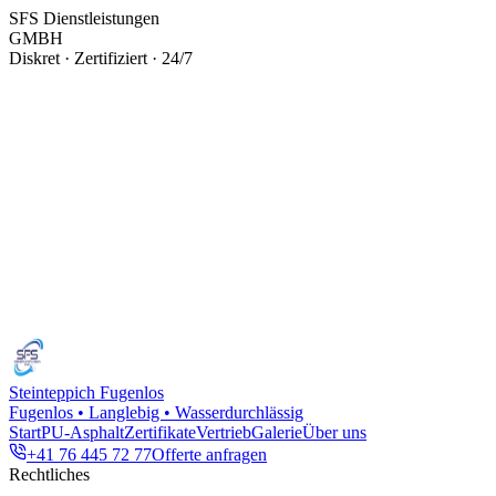
SFS Dienstleistungen
GMBH
Diskret · Zertifiziert · 24/7
Steinteppich Fugenlos
Fugenlos • Langlebig • Wasserdurchlässig
Start
PU-Asphalt
Zertifikate
Vertrieb
Galerie
Über uns
+41 76 445 72 77
Offerte anfragen
Rechtliches